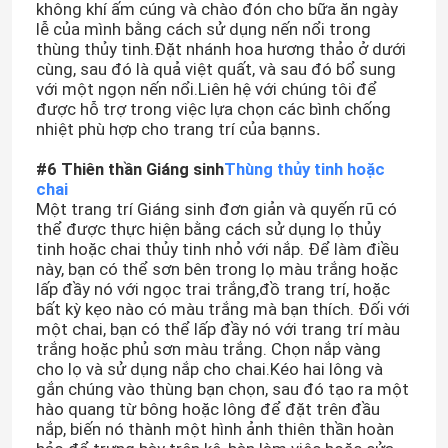
không khí ấm cúng và chào đón cho bữa ăn ngày
lễ của mình bằng cách sử dụng nến nổi trong
thùng thủy tinh.Đặt nhánh hoa hương thảo ở dưới
cùng, sau đó là quả việt quất, và sau đó bổ sung
với một ngọn nến nổi.Liên hệ với chúng tôi để
được hỗ trợ trong việc lựa chọn các bình chống
nhiệt phù hợp cho trang trí của bạn
ns.
#6 Thiên thần Giáng sinh
Thùng thủy tinh hoặc
chai
Một trang trí Giáng sinh đơn giản và quyến rũ có
thể được thực hiện bằng cách sử dụng lọ thủy
tinh hoặc chai thủy tinh nhỏ với nắp. Để làm điều
này, bạn có thể sơn bên trong lọ màu trắng hoặc
lấp đầy nó với ngọc trai trắng,đồ trang trí, hoặc
bất kỳ kẹo nào có màu trắng mà bạn thích. Đối với
Nhà
một chai, bạn có thể lấp đầy nó với trang trí màu
trắng hoặc phủ sơn màu trắng. Chọn nắp vàng
cho lọ và sử dụng nắp cho chai.Kéo hai lông và
Sản phẩm
gắn chúng vào thùng bạn chọn, sau đó tạo ra một
hào quang từ bông hoặc lông để đặt trên đầu
nắp, biến nó thành một hình ảnh thiên thần hoàn
Về chúng tôi