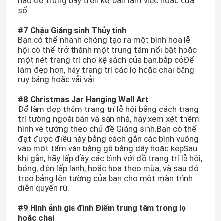
hảo để trưng bày trên kệ, bàn làm việc hoặc cửa
sổ.
Tham quan nhà máy
#7 Chậu Giáng sinh Thủy tinh
Bạn có thể nhanh chóng tạo ra một bình hoa lễ
hội có thể trở thành một trung tâm nổi bật hoặc
Kiểm soát chất lượng
một nét trang trí cho kệ sách của bạn.bắp cỏĐể
làm đẹp hơn, hãy trang trí các lọ hoặc chai bằng
ruy băng hoặc vải vải.
Liên hệ chúng tôi
#8 Christmas Jar Hanging Wall Art
Để làm đẹp thêm trang trí lễ hội bằng cách trang
trí tường ngoài bàn và sàn nhà, hãy xem xét thêm
Yêu cầu báo giá
hình vẽ tường theo chủ đề Giáng sinh.Bạn có thể
đạt được điều này bằng cách gắn các bình vuông
vào một tấm ván bằng gỗ bằng dây hoặc kẹpSau
Chai thủy tinh
khi gắn, hãy lấp đầy các bình với đồ trang trí lễ hội,
bóng, đèn lấp lánh, hoặc hoa theo mùa, và sau đó
treo bảng lên tường của bạn cho một màn trình
Thùng thủy tinh
diễn quyến rũ.
#9 Hình ảnh gia đình Điểm trung tâm trong lọ
Cốc thủy tinh
hoặc chai