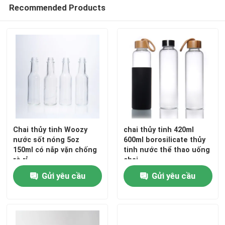
Recommended Products
Chai thủy tinh Woozy
chai thủy tinh 420ml
nước sốt nóng 5oz
600ml borosilicate thủy
150ml có nắp vặn chống
tinh nước thể thao uống
rò rỉ
chai
Gửi yêu cầu
Gửi yêu cầu