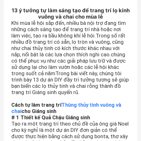
13 ý tưởng tự làm sáng tạo để trang trí lọ kính
vuông và chai cho mùa lễ
Khi mùa lễ hội sắp đến, nhiều bà nội trợ đang tìm
những cách sáng tạo để trang trí nhà hoặc nơi
làm việc, tạo ra bầu không khí lễ hội.Trong số rất
nhiều đồ trang trí có sẵn, lọ tròn và vuông, cũng
như chai thủy tinh có kích thước khác nhau với
nắp, nổi bật là các lựa chọn thích nghi cao.chúng
có thể phục vụ như các giải pháp lưu trữ và được
sử dụng lại cho làm vườn hoặc các lễ hội khác
trong suốt cả nămTrong bài viết này, chúng tôi
trình bày 13 dự án DIY đầy trí tưởng tượng sẽ giúp
bạn biến các lọ thủy tinh và chai rỗng thành đồ
trang trí Giáng sinh quyến rũ.
Cách tự làm trang trí
Thùng thủy tinh vuông và
chai
cho Giáng sinh
# 1 Thiết kế Quả Chậu Giáng sinh
Tạo ra một trang trí theo chủ đề của ông già Noel
cho kỳ nghỉ là một dự án DIY đơn giản có thể
được thực hiện bằng cách sử dụng bonta, thợ xây