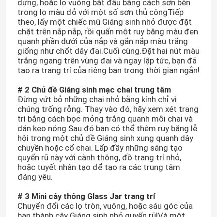
dựng, hoặc lọ vuông.bắt đầu bằng cách sơn bên
trong lọ màu đỏ với một số sơn thủ côngTiếp
theo, lấy một chiếc mũ Giáng sinh nhỏ được đặt
chặt trên nắp nắp, rồi quấn một ruy băng màu đen
quanh phần dưới của nắp và gắn nắp màu trắng
giống như chốt dây đai.Cuối cùng.Đặt hai nút màu
trắng ngang trên vùng đai và ngay lập tức, bạn đã
tạo ra trang trí của riêng bạn trong thời gian ngắn!
# 2 Chủ đề Giáng sinh mạc chai trung tâm
Đừng vứt bỏ những chai nhỏ bằng kính chỉ vì
chúng trống rỗng. Thay vào đó, hãy xem xét trang
trí bằng cách bọc mỏng trắng quanh mỗi chai và
dán keo nóng.Sau đó bạn có thể thêm ruy băng lễ
hội trong một chủ đề Giáng sinh xung quanh dây
chuyền hoặc cổ chai. Lấp đầy những sáng tạo
quyến rũ này với cành thông, đồ trang trí nhỏ,
hoặc tuyết nhân tạo để tạo ra các trung tâm
đáng yêu.
# 3 Mini cây thông Glass Jar trang trí
Chuyển đổi các lọ tròn, vuông, hoặc sáu góc của
bạn thành cây Giáng sinh nhỏ quyến rũ!Và một