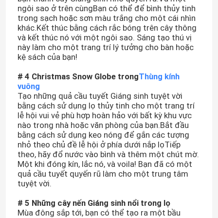
ngôi sao ở trên cùngBạn có thể để bình thủy tinh
trong sạch hoặc sơn màu trắng cho một cái nhìn
khác.Kết thúc bằng cách rắc bóng trên cây thông
và kết thúc nó với một ngôi sao. Sáng tạo thú vị
này làm cho một trang trí lý tưởng cho bàn hoặc
kệ sách của bạn!
# 4 Christmas Snow Globe trong
Thùng kính
vuông
Tạo những quả cầu tuyết Giáng sinh tuyệt vời
bằng cách sử dụng lọ thủy tinh cho một trang trí
lễ hội vui vẻ phù hợp hoàn hảo với bất kỳ khu vực
nào trong nhà hoặc văn phòng của bạn.Bắt đầu
bằng cách sử dụng keo nóng để gắn các tượng
nhỏ theo chủ đề lễ hội ở phía dưới nắp lọTiếp
theo, hãy đổ nước vào bình và thêm một chút mờ.
Một khi đóng kín, lắc nó, và voila! Bạn đã có một
quả cầu tuyết quyến rũ làm cho một trung tâm
tuyệt vời.
# 5 Những cây nến Giáng sinh nổi trong lọ
Mùa đông sắp tới, bạn có thể tạo ra một bầu