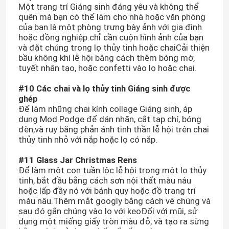
Một trang trí Giáng sinh đáng yêu và không thể
quên mà bạn có thể làm cho nhà hoặc văn phòng
Nắp chai bình
của bạn là một phòng trưng bày ảnh với gia đình
hoặc đồng nghiệp.chỉ cần cuộn hình ảnh của bạn
và đặt chúng trong lọ thủy tinh hoặc chaiCải thiện
bầu không khí lễ hội bằng cách thêm bóng mờ,
đồ thủy tinh gia dụng
tuyết nhân tạo, hoặc confetti vào lọ hoặc chai.
#10 Các chai và lọ thủy tinh Giáng sinh được
ghép
Để làm những chai kính collage Giáng sinh, áp
dụng Mod Podge để dán nhãn, cắt tạp chí, bóng
đèn,và ruy băng phản ánh tinh thần lễ hội trên chai
thủy tinh nhỏ với nắp hoặc lọ có nắp.
#11 Glass Jar Christmas Rens
Để làm một con tuần lộc lễ hội trong một lọ thủy
tinh, bắt đầu bằng cách sơn nội thất màu nâu
hoặc lấp đầy nó với bánh quy hoặc đồ trang trí
màu nâu.Thêm mắt googly bằng cách vẽ chúng và
sau đó gắn chúng vào lọ với keoĐối với mũi, sử
dụng một miếng giấy tròn màu đỏ, và tạo ra sừng