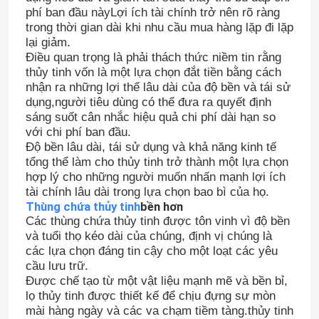
phí ban đầu nàyLợi ích tài chính trở nên rõ ràng
trong thời gian dài khi nhu cầu mua hàng lặp đi lặp
lại giảm.
Điều quan trọng là phải thách thức niềm tin rằng
thủy tinh vốn là một lựa chọn đắt tiền bằng cách
nhận ra những lợi thế lâu dài của độ bền và tái sử
dụng,người tiêu dùng có thể đưa ra quyết định
sáng suốt cân nhắc hiệu quả chi phí dài hạn so
với chi phí ban đầu.
Độ bền lâu dài, tái sử dụng và khả năng kinh tế
tổng thể làm cho thủy tinh trở thành một lựa chọn
hợp lý cho những người muốn nhấn mạnh lợi ích
tài chính lâu dài trong lựa chọn bao bì của họ.
Thùng chứa thủy tinh
bền hơn
Các thùng chứa thủy tinh được tôn vinh vì độ bền
và tuổi thọ kéo dài của chúng, định vị chúng là
các lựa chọn đáng tin cậy cho một loạt các yêu
cầu lưu trữ.
Được chế tạo từ một vật liệu mạnh mẽ và bền bỉ,
lọ thủy tinh được thiết kế để chịu đựng sự mòn
mài hàng ngày và các va chạm tiềm tàng.thủy tinh