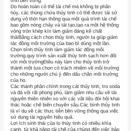
tính bền vững.
Do hoàn toàn có thể tái chế mà không bị phân
hủy, các thùng chứa thủy tinh có thể được tái sử
dụng vô thời hạn thông qua một quá trình tái chế
bao gồm nóng chảy và tái tạo,tạo ra một hệ thống
vòng tròn khép kín làm giảm đáng kể chất
thảiBằng cách chọn thủy tinh, người ta giúp giảm
tác động môi trường của bao bì dùng một lần.
Chọn bình thủy tinh làm giảm tác động môi
trường.quy trình sản xuất thủy tinh sạch hơn đối
với môi trườngĐiều này làm cho thủy tinh trở
thành một lựa chọn có trách nhiệm về môi trường
cho những người chú ý đến dấu chân môi trường
của họ.
Các thành phần chính trong cát thủy tinh, tro soda
Nhà
và đá vôi rất phong phú, làm giảm nhu cầu về tài
nguyên thiên nhiên so với các vật liệu đòi hỏi khai
thác hoặc chế biến chuyên sâu.Các bình thủy tinh
Sản phẩm
là ví dụ về các thực tiễn bền vững thông qua việc
sử dụng tài nguyên hiệu quả.
Lợi ích sinh thái của lọ thủy tinh có nhiều khía
Về chúng tôi
cạnh, từ khả năng tái chế của chúng đến việc bảo