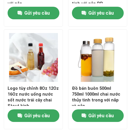
với nắp
tinh với nắp PP
Gửi yêu cầu
Gửi yêu cầu
Nắp chai bình
đồ thủy tinh gia dụng
Logo tùy chỉnh 8Oz 12Oz
Đồ bán buôn 500ml
16Oz nước uống nước
750ml 1000ml chai nước
sốt nước trái cây chai
thủy tinh trong với nắp
Stout kính
và nắp
Gửi yêu cầu
Gửi yêu cầu