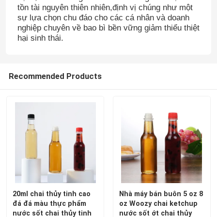
tồn tài nguyên thiên nhiên,định vị chúng như một
sự lựa chọn chu đáo cho các cá nhân và doanh
Tham quan nhà máy
nghiệp chuyên về bao bì bền vững giảm thiểu thiệt
hại sinh thái.
Kiểm soát chất lượng
Recommended Products
Liên hệ chúng tôi
Yêu cầu báo giá
Chai thủy tinh
Thùng thủy tinh
20ml chai thủy tinh cao
Nhà máy bán buôn 5 oz 8
đá đá màu thực phẩm
oz Woozy chai ketchup
Cốc thủy tinh
nước sốt chai thủy tinh
nước sốt ớt chai thủy