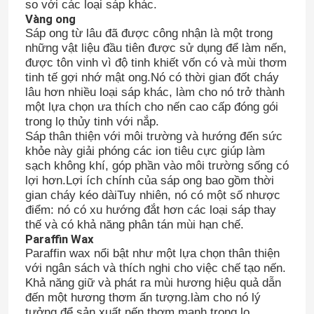
so với các loại sáp khác.
Vàng ong
Sáp ong từ lâu đã được công nhận là một trong
những vật liệu đầu tiên được sử dụng để làm nến,
được tôn vinh vì độ tinh khiết vốn có và mùi thơm
tinh tế gợi nhớ mật ong.Nó có thời gian đốt cháy
lâu hơn nhiều loại sáp khác, làm cho nó trở thành
một lựa chọn ưa thích cho nến cao cấp đóng gói
trong lọ thủy tinh với nắp.
Sáp thân thiện với môi trường và hướng đến sức
khỏe này giải phóng các ion tiêu cực giúp làm
sạch không khí, góp phần vào môi trường sống có
lợi hơn.Lợi ích chính của sáp ong bao gồm thời
gian cháy kéo dàiTuy nhiên, nó có một số nhược
điểm: nó có xu hướng đắt hơn các loại sáp thay
thế và có khả năng phân tán mùi hạn chế.
Paraffin Wax
Paraffin wax nổi bật như một lựa chọn thân thiện
với ngân sách và thích nghi cho việc chế tạo nến.
Khả năng giữ và phát ra mùi hương hiệu quả dẫn
đến một hương thơm ấn tượng.làm cho nó lý
tưởng để sản xuất nến thơm mạnh trong lọ.