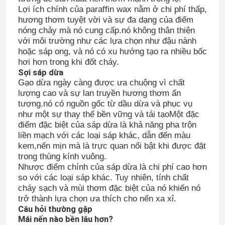
Lợi ích chính của paraffin wax nằm ở chi phí thấp,
hương thơm tuyệt vời và sự đa dạng của điểm
nóng chảy mà nó cung cấp.nó không thân thiện
với môi trường như các lựa chọn như đậu nành
hoặc sáp ong, và nó có xu hướng tạo ra nhiều bốc
hơi hơn trong khi đốt cháy.
Sợi sáp dừa
Gạo dừa ngày càng được ưa chuộng vì chất
lượng cao và sự lan truyền hương thơm ấn
tượng.nó có nguồn gốc từ dầu dừa và phục vụ
như một sự thay thế bền vững và tái tạoMột đặc
điểm đặc biệt của sáp dừa là khả năng pha trộn
liền mạch với các loại sáp khác, dẫn đến màu
kem,nến mịn mà là trực quan nổi bật khi được đặt
trong thùng kính vuông.
Nhược điểm chính của sáp dừa là chi phí cao hơn
so với các loại sáp khác. Tuy nhiên, tính chất
cháy sạch và mùi thơm đặc biệt của nó khiến nó
trở thành lựa chọn ưa thích cho nến xa xỉ.
Câu hỏi thường gặp
Mái nến nào bền lâu hơn?