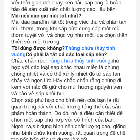
Với thời gian đốt cháy kéo dài, sáp ong là hoàn
hảo để sản xuất nến chất lượng cao, lâu bền.
Mái nến nào giữ mùi tốt nhất?
Mái dầu paraffin rất tốt trong việc thu và phân tán
mùi thơm, trong khi sáp dừa cung cấp một mùi
thơm tuyệt vời và phục vụ như một lựa chọn thân
thiện với môi trường.
Tôi dùng được không?
Thùng chứa thủy tinh
vuông
Có phải là tất cả các loại sáp nến?
Chắc chắn rồi.
Thùng chứa thủy tinh vuông
phù
hợp với các loại sáp khác nhau miễn là chúng
chống nhiệt và có thể xử lý nhiệt độ từ sáp tan
chảy và ngọn lửa.Hãy chắc chắn rằng chúng đi
kèm với nắp để giữ cho mùi hương nguyên vẹn
và bảo vệ sáp khỏi bụi.
Nhà
Chọn sáp phù hợp cho bình nến của bạn là rất
quan trọng đối với chất lượng tổng thể của sản
phẩm hoàn thành. Do đó, nó là điều cần thiết để
Sản phẩm
chọn một sáp phù hợp với sở thích của bạn.
Ngoài ra,sử dụng bình nến chất lượng cao, giống
như bình chứa kính vuông, rất quan trọng để chế
Về chúng tôi
tạo nến hấp dẫn và được làm tốt.