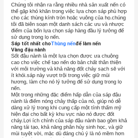
Chúng tôi nhận ra rằng nhiều nhà sản xuất nến có
thể gặp khó khăn trong việc lựa chọn sáp phù hợp
cho các thùng kính tròn hoặc vuông của họ.chúng
tôi đã biên soạn một danh sách các ưu và nhược
điểm của bốn lựa chọn sáp hàng đầu lý tưởng để
sử dụng trong lọ nến.
Sáp tốt nhất cho
Thùng nến
để làm nến
Vàng đậu nành
Sốt đậu nành là một lựa chọn được ưa chuộng
cao cho việc chế tạo nến do bản chất thân thiện
với môi trường và khả năng đốt cháy sạch sẽ với
ít khói.sáp này vượt trội trong việc giữ mùi
hương, làm cho nó lý tưởng để sử dụng trong lọ
nến.
Một trong những đặc điểm hấp dẫn của sáp đậu
nành là điểm nóng chảy thấp của nó, giúp nó dễ
dàng xử lý trong khi cung cấp một tính thẩm mỹ
hiện đại cho bất kỳ khu vực nào nó được đốt
cháy.Lợi ích chính của sáp đậu nành bao gồm khả
năng tái tạo, khả năng phân hủy sinh học, và giữ
mùi tuyệt vời, mặc dù đáng chú ý là nó mềm hơn