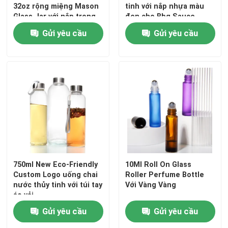
32oz rộng miệng Mason
tinh với nắp nhựa màu
Glass Jar với nắp trong
đen cho Bbq Sauce
Nắp chai bình
khối lượng lớn
Gửi yêu cầu
Gửi yêu cầu
đồ thủy tinh gia dụng
750ml New Eco-Friendly
10Ml Roll On Glass
Custom Logo uống chai
Roller Perfume Bottle
nước thủy tinh với túi tay
Với Vàng Vàng
áo vải
Gửi yêu cầu
Gửi yêu cầu