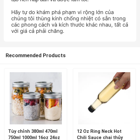
Hãy tự do khám phá phạm vi rộng lớn của
Tham quan nhà máy
chúng tôi thùng kính chống nhiệt có sẵn trong
các phong cách và kích thước khác nhau, tất cả
với giá cả phải chăng.
Kiểm soát chất lượng
Recommended Products
Liên hệ chúng tôi
Yêu cầu báo giá
Chai thủy tinh
Thùng thủy tinh
Tùy chỉnh 380ml 470ml
12 Oz Ring Neck Hot
Cốc thủy tinh
750ml 1000ml 16oz 24oz
Chili Sauce chai thủy