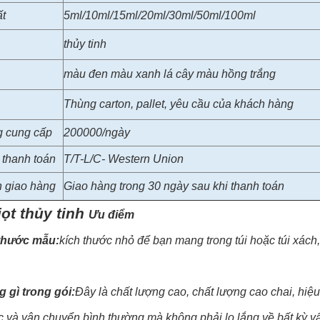
t
5ml/10ml/15ml/20ml/30ml/50ml/100ml
thủy tinh
màu đen màu xanh lá cây màu hồng trắng
Thùng carton, pallet, yêu cầu của khách hàng
 cung cấp
200000/ngày
 thanh toán
T/T-L/C- Western Union
n giao hàng
Giao hàng trong 30 ngày sau khi thanh toán
iọt thủy tinh
Ưu điểm
thước mẫu:
kích thước nhỏ để bạn mang trong túi hoặc túi xách
 gì trong gói:
Đây là chất lượng cao, chất lượng cao chai, hiệu
 và vận chuyển bình thường mà không phải lo lắng về bất kỳ v