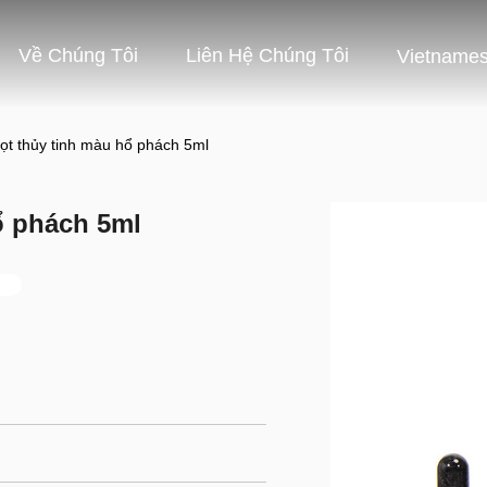
Về Chúng Tôi
Liên Hệ Chúng Tôi
Vietname
ọt thủy tinh màu hổ phách 5ml
ổ phách 5ml