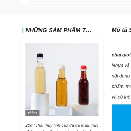
Mô tả 
NHỮNG SẢM PHẨM TƯƠNG TỰ
chai giọt
Nhựa và t
nội dung
phẩm. má
và có th
video
20ml chai thủy tinh cao đá đá màu thực