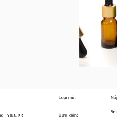
Loại mũ:
Nắp
5ml
 In lụa, Xịt
Bưu kiện: