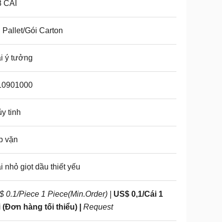
8 CÁI
 Pallet/Gói Carton
i ý tưởng
10901000
y tinh
p vặn
i nhỏ giọt dầu thiết yếu
 0.1/Piece 1 Piece(Min.Order) |
US$ 0,1/Cái 1
 (Đơn hàng tối thiểu) |
Request