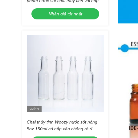
phẩm nước sốt chai thủy tinh với nắp
Nhận giá tốt nhất
video
Chai thủy tinh Woozy nước sốt nóng
5oz 150ml có nắp vặn chống rò rỉ