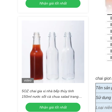
Nhận giá tốt nhất
chai giọt 
video
Tên sản
5OZ chai gia vị nhà bếp thủy tinh
150ml nước sốt cà chua salad trang
Sử dụng 
điểm in màn hình
Nhận giá tốt nhất
Loại niê