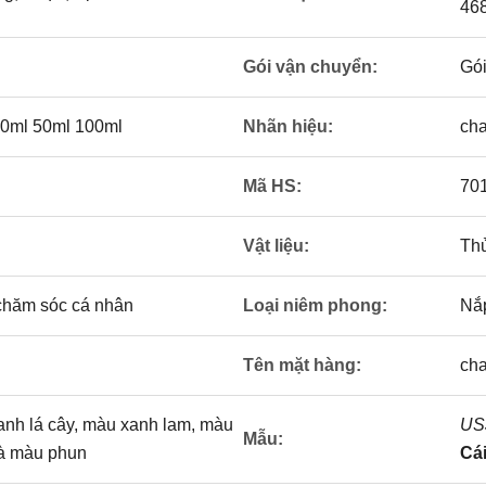
46
Gói vận chuyển:
Gói
30ml 50ml 100ml
Nhãn hiệu:
cha
Mã HS:
70
Vật liệu:
Thủ
hăm sóc cá nhân
Loại niêm phong:
Nắ
Tên mặt hàng:
cha
nh lá cây, màu xanh lam, màu
US$
Mẫu:
và màu phun
Cái