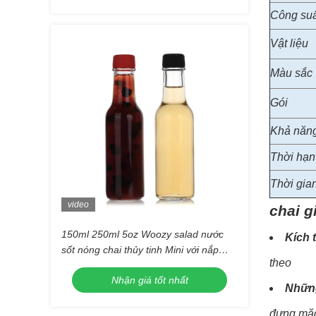
Công suấ
Vật liệu
Màu sắc
Gói
Khả năng
Thời hạn
Thời gia
video
chai g
150ml 250ml 5oz Woozy salad nước
Kích 
sốt nóng chai thủy tinh Mini với nắp
theo
đen chống rò rỉ
Nhận giá tốt nhất
Những
đựng mặc