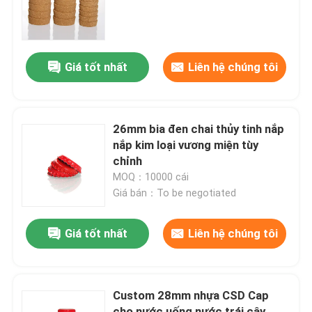
Tham quan nhà máy
Giá tốt nhất
Liên hệ chúng tôi
Kiểm soát chất lượng
Liên hệ chúng tôi
26mm bia đen chai thủy tinh nắp
nắp kim loại vương miện tùy
chỉnh
Yêu cầu báo giá
MOQ：10000 cái
Giá bán：To be negotiated
Chai thủy tinh
Giá tốt nhất
Liên hệ chúng tôi
Thùng thủy tinh
Custom 28mm nhựa CSD Cap
Cốc thủy tinh
cho nước uống nước trái cây