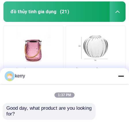
đồ thủy tinh gia dụng
(21)
Thiết kế tùy chỉnh 5
Thủy tinh thủy tinh
inch 10 inch Vase thủy
Nordic kiểu cổ điển
kerry
tinh hoa hình trụ cổ
trong suốt Để trang trí
điển
bàn ăn
1:37 PM
Giá tốt nhất
Giá tốt nhất
Good day, what product are you looking 
for?
Liên hệ chúng tôi
Liên hệ chúng tôi